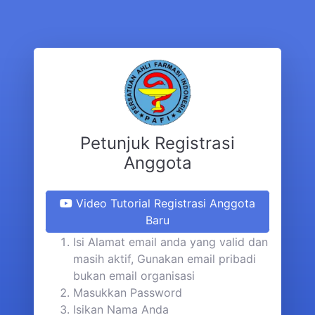
Petunjuk Registrasi
Anggota
Video Tutorial Registrasi Anggota
Baru
Isi Alamat email anda yang valid dan
masih aktif, Gunakan email pribadi
bukan email organisasi
Masukkan Password
Isikan Nama Anda